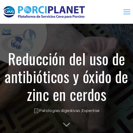
Home
Servicios
Reducción del uso de
Biológicos
antibióticos y óxido de
Farmacológicos
One Health
zinc en cerdos
Expertise
Contacto
Patologías digestivas ,
Expertise