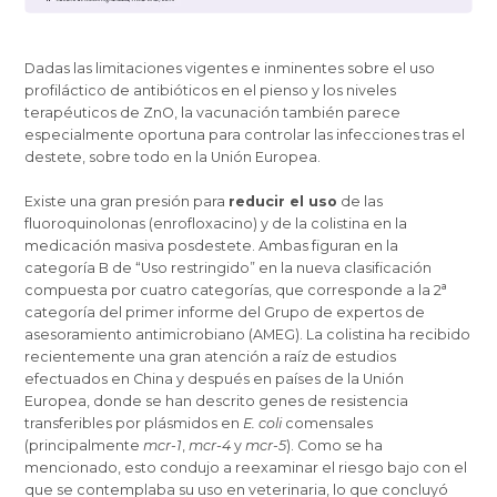
Dadas las limitaciones vigentes e inminentes sobre el uso
profiláctico de antibióticos en el pienso y los niveles
terapéuticos de ZnO, la vacunación también parece
especialmente oportuna para controlar las infecciones tras el
destete, sobre todo en la Unión Europea.
Existe una gran presión para
reducir el uso
de las
fluoroquinolonas (enrofloxacino) y de la colistina en la
medicación masiva posdestete. Ambas figuran en la
categoría B de “Uso restringido” en la nueva clasificación
compuesta por cuatro categorías, que corresponde a la 2ª
categoría del primer informe del Grupo de expertos de
asesoramiento antimicrobiano (AMEG). La colistina ha recibido
recientemente una gran atención a raíz de estudios
efectuados en China y después en países de la Unión
Europea, donde se han descrito genes de resistencia
transferibles por plásmidos en
E. coli
comensales
(principalmente
mcr-1
,
mcr-4
y
mcr-5
). Como se ha
mencionado, esto condujo a reexaminar el riesgo bajo con el
que se contemplaba su uso en veterinaria, lo que concluyó