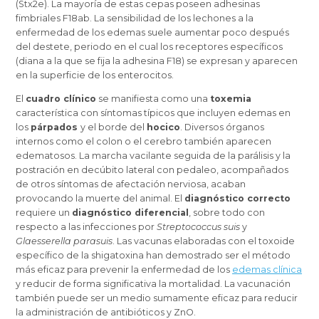
(Stx2e). La mayoría de estas cepas poseen adhesinas
fimbriales F18ab. La sensibilidad de los lechones a la
enfermedad de los edemas suele aumentar poco después
del destete, periodo en el cual los receptores específicos
(diana a la que se fija la adhesina F18) se expresan y aparecen
en la superficie de los enterocitos.
El
cuadro clínico
se manifiesta como una
toxemia
característica con síntomas típicos que incluyen edemas en
los
párpados
y el borde del
hocico
. Diversos órganos
internos como el colon o el cerebro también aparecen
edematosos. La marcha vacilante seguida de la parálisis y la
postración en decúbito lateral con pedaleo, acompañados
de otros síntomas de afectación nerviosa, acaban
provocando la muerte del animal. El
diagnóstico correcto
requiere un
diagnóstico diferencial
, sobre todo con
respecto a las infecciones por
Streptococcus suis
y
Glaesserella parasuis
. Las vacunas elaboradas con el toxoide
específico de la shigatoxina han demostrado ser el método
más eficaz para prevenir la enfermedad de los
edemas clínica
y reducir de forma significativa la mortalidad. La vacunación
también puede ser un medio sumamente eficaz para reducir
la administración de antibióticos y ZnO.