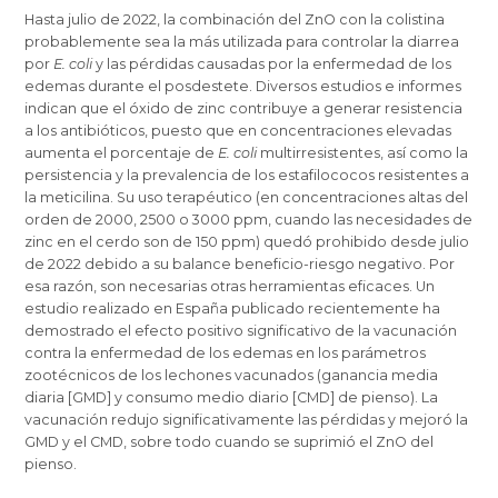
Hasta julio de 2022, la combinación del ZnO con la colistina
probablemente sea la más utilizada para controlar la diarrea
por
E. coli
y las pérdidas causadas por la enfermedad de los
edemas durante el posdestete. Diversos estudios e informes
indican que el óxido de zinc contribuye a generar resistencia
a los antibióticos, puesto que en concentraciones elevadas
aumenta el porcentaje de
E. coli
multirresistentes, así como la
persistencia y la prevalencia de los estafilococos resistentes a
la meticilina. Su uso terapéutico (en concentraciones altas del
orden de 2000, 2500 o 3000 ppm, cuando las necesidades de
zinc en el cerdo son de 150 ppm) quedó prohibido desde julio
de 2022 debido a su balance beneficio-riesgo negativo. Por
esa razón, son necesarias otras herramientas eficaces. Un
estudio realizado en España publicado recientemente ha
demostrado el efecto positivo significativo de la vacunación
contra la enfermedad de los edemas en los parámetros
zootécnicos de los lechones vacunados (ganancia media
diaria [GMD] y consumo medio diario [CMD] de pienso). La
vacunación redujo significativamente las pérdidas y mejoró la
GMD y el CMD, sobre todo cuando se suprimió el ZnO del
pienso.