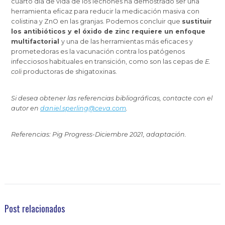
cuarto día de vida de los lechones ha demostrado ser una
herramienta eficaz para reducir la medicación masiva con
colistina y ZnO en las granjas. Podemos concluir que
sustituir
los antibióticos y el óxido de zinc requiere un enfoque
multifactorial
y una de las herramientas más eficaces y
prometedoras es la vacunación contra los patógenos
infecciosos habituales en transición, como son las cepas de
E.
coli
productoras de shigatoxinas.
Si desea obtener las referencias bibliográficas, contacte con el
autor en
daniel.sperling@ceva.com
.
Referencias: Pig Progress-Diciembre 2021, adaptación.
Post relacionados