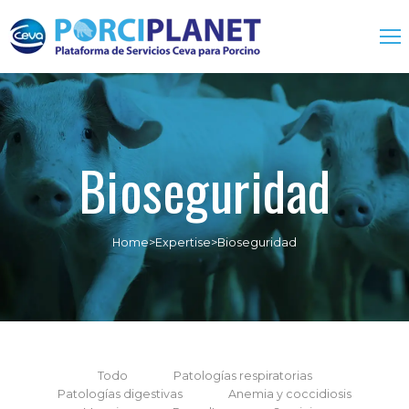
Home
Servicios
Bioseguridad
Biológicos
Farmacológicos
Home
>
Expertise
>
Bioseguridad
One Health
Expertise
Contacto
Todo
Patologías respiratorias
Patologías digestivas
Anemia y coccidiosis