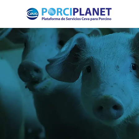
Home
Servicios
Biológicos
Farmacológicos
One Health
Expertise
Contacto