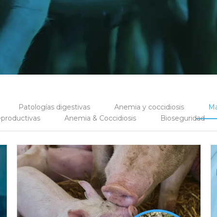
Patologías digestivas
Anemia y coccidiosis
Ma
eproductivas
Anemia & Coccidiosis
Bioseguridad