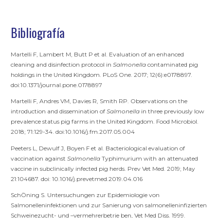
Bibliografía
Martelli F, Lambert M, Butt P et al. Evaluation of an enhanced
cleaning and disinfection protocol in
Salmonella
contaminated pig
holdings in the United Kingdom. PLoS One. 2017; 12(6):e0178897.
doi:10.1371/journal.pone.0178897
Martelli F, Andres VM, Davies R, Smith RP. Observations on the
introduction and dissemination of
Salmonella
in three previously low
prevalence status pig farms in the United Kingdom. Food Microbiol.
2018; 71:129-34. doi:10.1016/j.fm.2017.05.004
Peeters L, Dewulf J, Boyen F et al. Bacteriological evaluation of
vaccination against
Salmonella
Typhimurium with an attenuated
vaccine in subclinically infected pig herds. Prev Vet Med. 2019; May
21:104687. doi: 10.1016/j.prevetmed.2019.04.016
SchÖning S. Untersuchungen zur Epidemiologie von
Salmonelleninfektionen und zur Sanierung von salmonelleninfizierten
Schweinezucht- und –vermehrerbetrie ben, Vet Med Diss. 1999.