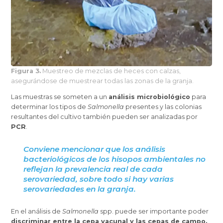
Figura 3.
Muestreo de mezclas de heces con calzas,
asegurándose de muestrear todas las zonas de la granja.
Las muestras se someten a un
análisis microbiológico
para
determinar los tipos de
Salmonella
presentes y las colonias
resultantes del cultivo también pueden ser analizadas por
PCR
.
Conviene mencionar que
los análisis
bacteriológicos de los hisopos ambientales no
reflejan la prevalencia real de cada
serovariedad,
sobre todo si hay varias
serovariedades en la granja.
En el análisis de
Salmonella
spp. puede ser importante poder
discriminar entre la cepa vacunal y las cepas de campo.