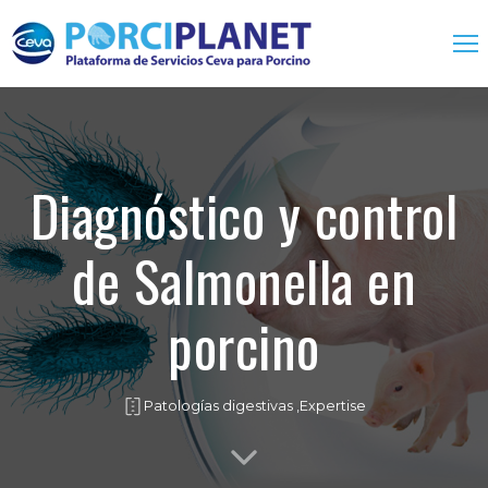
Home
Servicios
Diagnóstico y control
Biológicos
de Salmonella en
Farmacológicos
One Health
porcino
Expertise
Contacto
Patologías digestivas ,
Expertise