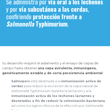
Se administra por
vía oral a los lechones
y por
vía subcutánea a las cerdas
,
confiriendo
protección frente a
Salmonella
Typhimurium
.
Su desarrollo requirió el aislamiento y el ensayo de cepas de
campo hasta obtener
una cepa avirulenta, inmunógena,
genéticamente estable y de corta persistencia ambiental
.
Salmoporc
está destinada a la
inmunización activa de
cerdas
para reducir la excreción de la cepa natural de
Salmonella
Typhimurium durante la lactación y a la
inmunización activa de los lechones lactantes y
destetados a fin de reducir la colonización bacteriana
,
así como los signos clínicos de la infección por
Salmonella