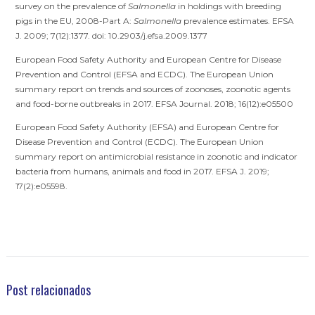
survey on the prevalence of
Salmonella
in holdings with breeding
pigs in the EU, 2008‐Part A:
Salmonella
prevalence estimates. EFSA
J. 2009; 7(12):1377. doi: 10.2903/j.efsa.2009.1377
European Food Safety Authority and European Centre for Disease
Prevention and Control (EFSA and ECDC). The European Union
summary report on trends and sources of zoonoses, zoonotic agents
and food‐borne outbreaks in 2017. EFSA Journal. 2018; 16(12):e05500
European Food Safety Authority (EFSA) and European Centre for
Disease Prevention and Control (ECDC). The European Union
summary report on antimicrobial resistance in zoonotic and indicator
bacteria from humans, animals and food in 2017. EFSA J. 2019;
17(2):e05598.
Post relacionados