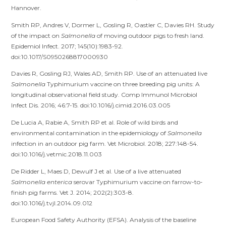
Hannover.
Smith RP, Andres V, Dormer L, Gosling R, Oastler C, Davies RH. Study
of the impact on
Salmonella
of moving outdoor pigs to fresh land.
Epidemiol Infect. 2017; 145(10):1983-92.
doi:10.1017/S0950268817000930
Davies R, Gosling RJ, Wales AD, Smith RP. Use of an attenuated live
Salmonella
Typhimurium vaccine on three breeding pig units: A
longitudinal observational field study. Comp Immunol Microbiol
Infect Dis. 2016; 46:7-15. doi:10.1016/j.cimid.2016.03.005
De Lucia A, Rabie A, Smith RP et al. Role of wild birds and
environmental contamination in the epidemiology of
Salmonella
infection in an outdoor pig farm. Vet Microbiol. 2018; 227:148-54.
doi:10.1016/j.vetmic.2018.11.003
De Ridder L, Maes D, Dewulf J et al. Use of a live attenuated
Salmonella enterica
serovar Typhimurium vaccine on farrow-to-
finish pig farms. Vet J. 2014; 202(2):303-8.
doi:10.1016/j.tvjl.2014.09.012
European Food Safety Authority (EFSA). Analysis of the baseline