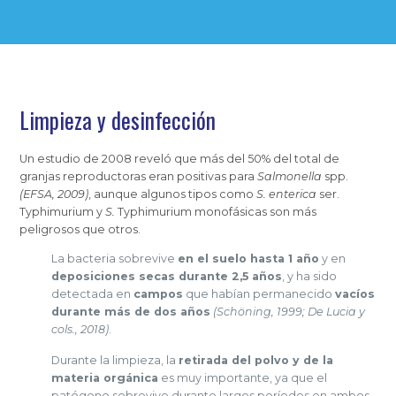
Limpieza y desinfección
Un estudio de 2008 reveló que más del 50% del total de
granjas reproductoras eran positivas para
Salmonella
spp.
(EFSA, 2009)
, aunque algunos tipos como
S. enterica
ser.
Typhimurium y
S.
Typhimurium monofásicas son más
peligrosos que otros.
La bacteria sobrevive
en el suelo hasta 1 año
y en
deposiciones secas durante 2,5 años
, y ha sido
detectada en
campos
que habían permanecido
vacíos
durante más de dos años
(Schöning, 1999; De Lucia y
cols., 2018)
.
Durante la limpieza, la
retirada del polvo y de la
materia orgánica
es muy importante, ya que el
patógeno sobrevive durante largos períodos en ambos