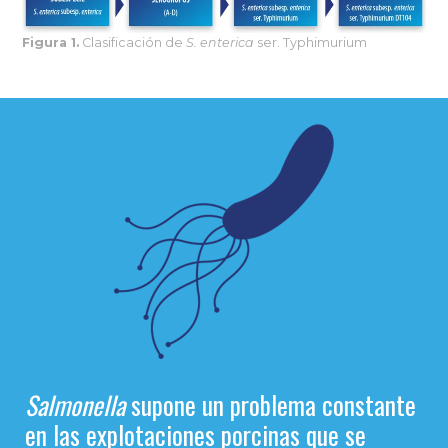
Figura 1.
Clasificación de
S. enterica
ser. Typhimurium
Salmonella
supone un problema constante
en las
explotaciones porcinas
que se