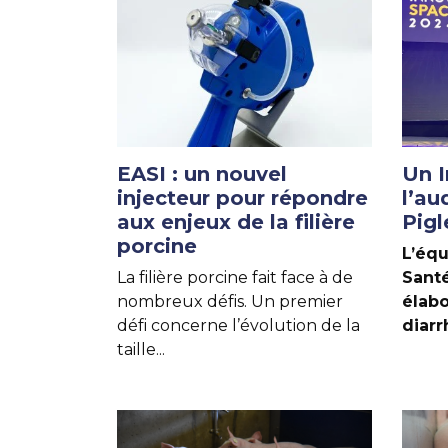
EASI : un nouvel
Un 
injecteur pour répondre
l’au
aux enjeux de la filière
Pigl
porcine
L’équ
La filière porcine fait face à de
San
nombreux défis. Un premier
éla
défi concerne l’évolution de la
diarr
taille...
Lire u
Lire un autre article