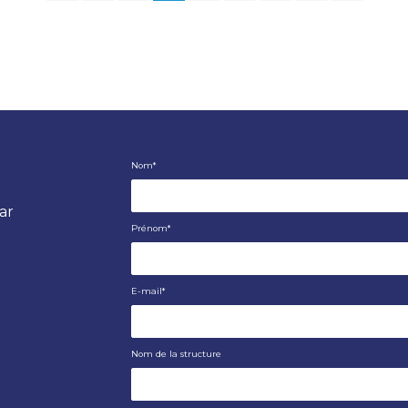
Nom
*
par
Prénom
*
E-mail
*
Nom de la structure