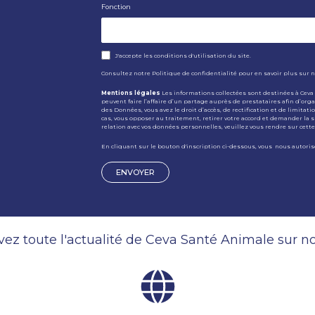
Fonction
J'accepte les conditions d'utilisation du site.
Consultez notre
Politique de confidentialité
pour en savoir plus sur n
Mentions légales
Les informations collectées sont destinées à Ceva
peuvent faire l’affaire d’un partage auprès de prestataires afin d’org
des Données, vous avez le droit d’accès, de rectification et de limit
cas, vous opposer au traitement, retirer votre accord et demander la
relation avec vos données personnelles, veuillez vous rendre sur
cett
En cliquant sur le bouton d'inscription ci-dessous, vous nous autori
ez toute l'actualité de Ceva Santé Animale sur no