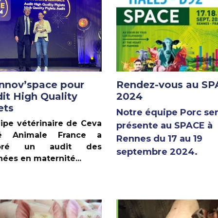
Innov’space pour
Rendez-vous au S
dit High Quality
2024
ets
Notre équipe Porc se
ipe vétérinaire de Ceva
présente au SPACE à
té Animale France a
Rennes du 17 au 19
boré un audit des
septembre 2024.
hées en maternité...
n autre article
Lire un autre article