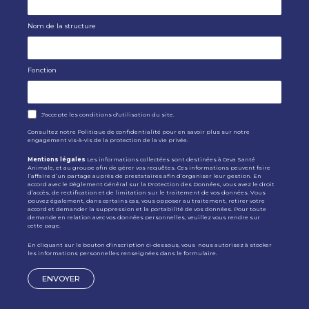
Nom de la structure
Fonction
J'accepte les conditions d'utilisation du site.
Consultez notre
Politique de confidentialité
pour en savoir plus sur notre
engagement vis-à-vis de la protection de la vie privée.
Mentions légales
Les informations collectées sont destinées à Ceva Santé
Animale, et au groupe afin de gérer vos requêtes. Ces informations peuvent faire
l’affaire d’un partage auprès de prestataires afin d’organiser leur gestion. En
accord avec le Règlement Général sur la Protection des Données, vous avez le droit
d’accès, de rectification et de limitation sur le traitement de vos données. Vous
pouvez également, dans certains cas, vous opposer au traitement, retirer votre
accord et demander la suppression et la portabilité de vos données. Pour toute
demande en relation avec vos données personnelles, veuillez vous rendre sur
cette page
.
En cliquant sur le bouton d'inscription ci-dessous, vous nous autorisez à stocker
les informations personnelles renseignées dans le formulaire.