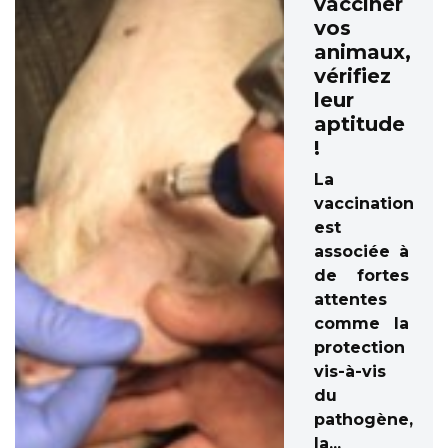
vacciner
vos
animaux,
vérifiez
leur
aptitude
!
La
vaccination
est
associée à
de fortes
attentes
comme la
protection
vis-à-vis
du
pathogène,
la...