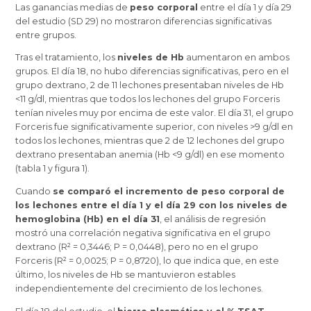
Las ganancias medias de
peso corporal
entre el día 1 y día 29
del estudio (SD 29) no mostraron diferencias significativas
entre grupos.
Tras el tratamiento, los
niveles de Hb
aumentaron en ambos
grupos. El día 18, no hubo diferencias significativas, pero en el
grupo dextrano, 2 de 11 lechones presentaban niveles de Hb
<11 g/dl, mientras que todos los lechones del grupo Forceris
tenían niveles muy por encima de este valor. El día 31, el grupo
Forceris fue significativamente superior, con niveles >9 g/dl en
todos los lechones, mientras que 2 de 12 lechones del grupo
dextrano presentaban anemia (Hb <9 g/dl) en ese momento
(tabla 1 y figura 1).
Cuando
se comparó el incremento de peso corporal de
los lechones entre el día 1 y el día 29 con los niveles de
hemoglobina (Hb) en el día 31
, el análisis de regresión
mostró una correlación negativa significativa en el grupo
dextrano (R² = 0,3446; P = 0,0448), pero no en el grupo
Forceris (R² = 0,0025; P = 0,8720), lo que indica que, en este
último, los niveles de Hb se mantuvieron estables
independientemente del crecimiento de los lechones.