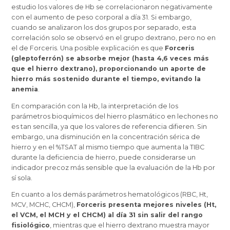
estudio los valores de Hb se correlacionaron negativamente
con el aumento de peso corporal a día 31. Si embargo,
cuando se analizaron los dos grupos por separado, esta
correlación solo se observó en el grupo dextrano, pero no en
el de Forceris. Una posible explicación es que
Forceris
(gleptoferrón) se absorbe mejor (hasta 4,6 veces más
que el hierro dextrano), proporcionando un aporte de
hierro más sostenido durante el tiempo, evitando la
anemia
.
En comparación con la Hb, la interpretación de los
parámetros bioquímicos del hierro plasmático en lechones no
es tan sencilla, ya que los valores de referencia difieren. Sin
embargo, una disminución en la concentración sérica de
hierro y en el %TSAT al mismo tiempo que aumenta la TIBC
durante la deficiencia de hierro, puede considerarse un
indicador precoz más sensible que la evaluación de la Hb por
sí sola.
En cuanto a los demás parámetros hematológicos (RBC, Ht,
MCV, MCHC, CHCM),
Forceris presenta mejores niveles (Ht,
el VCM, el MCH y el CHCM) al día 31 sin salir del rango
fisiológico
, mientras que el hierro dextrano muestra mayor