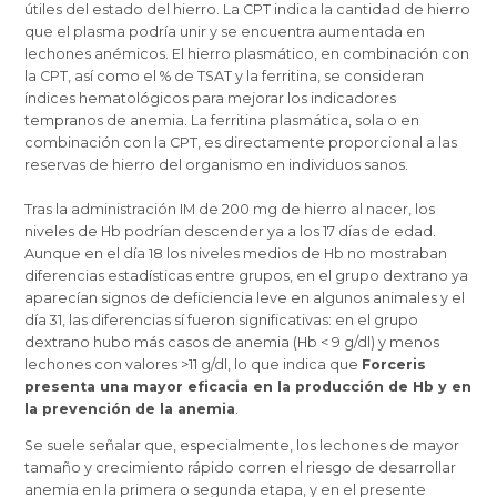
útiles del estado del hierro. La CPT indica la cantidad de hierro
que el plasma podría unir y se encuentra aumentada en
lechones anémicos. El hierro plasmático, en combinación con
la CPT, así como el % de TSAT y la ferritina, se consideran
índices hematológicos para mejorar los indicadores
tempranos de anemia. La ferritina plasmática, sola o en
combinación con la CPT, es directamente proporcional a las
reservas de hierro del organismo en individuos sanos.
Tras la administración IM de 200 mg de hierro al nacer, los
niveles de Hb podrían descender ya a los 17 días de edad.
Aunque en el día 18 los niveles medios de Hb no mostraban
diferencias estadísticas entre grupos, en el grupo dextrano ya
aparecían signos de deficiencia leve en algunos animales y el
día 31, las diferencias sí fueron significativas: en el grupo
dextrano hubo más casos de anemia (Hb < 9 g/dl) y menos
lechones con valores >11 g/dl, lo que indica que
Forceris
presenta una mayor eficacia en la producción de Hb y en
la prevención de la anemia
.
Se suele señalar que, especialmente, los lechones de mayor
tamaño y crecimiento rápido corren el riesgo de desarrollar
anemia en la primera o segunda etapa, y en el presente