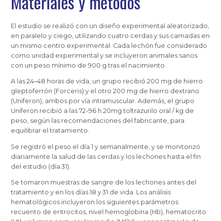
Materiales y métodos
El estudio se realizó con un diseño experimental aleatorizado,
en paralelo y ciego, utilizando cuatro cerdas y sus camadas en
un mismo centro experimental. Cada lechón fue considerado
como unidad experimental y se incluyeron animales sanos
con un peso mínimo de 900 g tras el nacimiento.
A las 24–48 horas de vida, un grupo recibió 200 mg de hierro
gleptoferrón (Forceris) y el otro 200 mg de hierro dextrano
(Uniferon), ambos por vía intramuscular. Además, el grupo
Uniferon recibió a las 72-96 h 20mg toltrazurilo oral / kg de
peso, según las recomendaciones del fabricante, para
equilibrar el tratamiento.
Se registró el peso el día 1 y semanalmente, y se monitorizó
diariamente la salud de las cerdas y los lechones hasta el fin
del estudio (día 31).
Se tomaron muestras de sangre de los lechones antes del
tratamiento y en los días 18 y 31 de vida. Los análisis
hematológicos incluyeron los siguientes parámetros:
recuento de eritrocitos, nivel hemoglobina (Hb), hematocrito