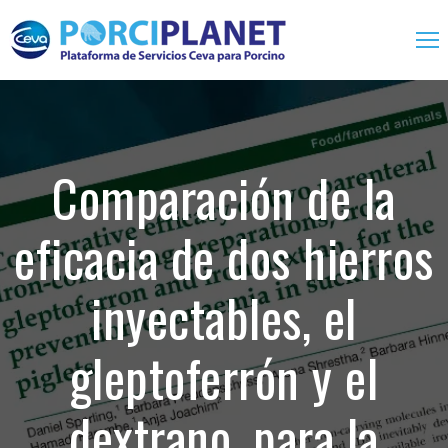
Home
Servicios
Comparación de la
Biológicos
eficacia de dos hierros
Farmacológicos
One Health
inyectables, el
Expertise
gleptoferrón y el
Contacto
dextrano, para la