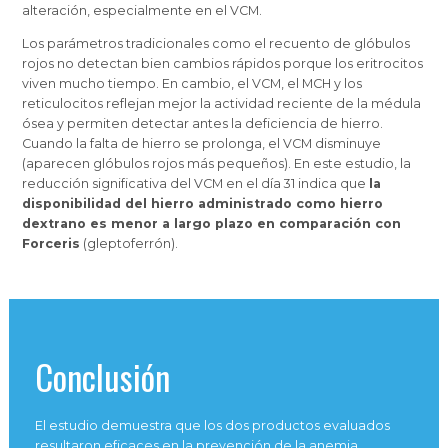
alteración, especialmente en el VCM.
Los parámetros tradicionales como el recuento de glóbulos
rojos no detectan bien cambios rápidos porque los eritrocitos
viven mucho tiempo. En cambio, el VCM, el MCH y los
reticulocitos reflejan mejor la actividad reciente de la médula
ósea y permiten detectar antes la deficiencia de hierro.
Cuando la falta de hierro se prolonga, el VCM disminuye
(aparecen glóbulos rojos más pequeños). En este estudio, la
reducción significativa del VCM en el día 31 indica que
la
disponibilidad del hierro administrado como hierro
dextrano es menor a largo plazo en comparación con
Forceris
(gleptoferrón).
Conclusión
El estudio demuestra que los dos productos evaluados
resultaron eficaces en la prevención de la anemia