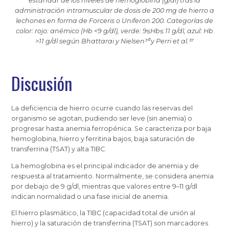
estándar de los niveles de hemoglobina (g/dl) tras la
administración intramuscular de dosis de 200 mg de hierro a
lechones en forma de Forceris o Uniferon 200. Categorías de
color: rojo: anémico (Hb <9 g/dl), verde: 9≤Hb≤ 11 g/dl, azul: Hb
>11 g/dl según Bhattarai y Nielsen³⁰ y Perri et al.³⁷
Discusión
La deficiencia de hierro ocurre cuando las reservas del
organismo se agotan, pudiendo ser leve (sin anemia) o
progresar hasta anemia ferropénica. Se caracteriza por baja
hemoglobina, hierro y ferritina bajos, baja saturación de
transferrina (TSAT) y alta TIBC.
La hemoglobina es el principal indicador de anemia y de
respuesta al tratamiento. Normalmente, se considera anemia
por debajo de 9 g/dl, mientras que valores entre 9–11 g/dl
indican normalidad o una fase inicial de anemia.
El hierro plasmático, la TIBC (capacidad total de unión al
hierro) y la saturación de transferrina (TSAT) son marcadores