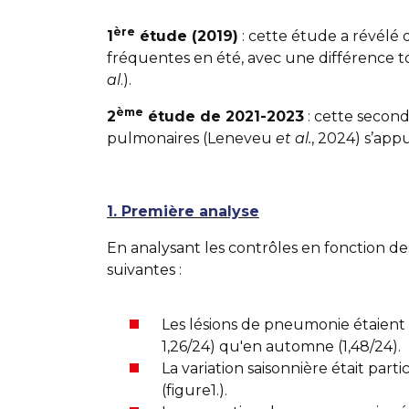
ère
1
étude (2019)
: cette étude a révélé
fréquentes en été, avec une différence to
al
.).
ème
2
étude de 2021-2023
: cette secon
pulmonaires (Leneveu
et al.
, 2024) s’app
1. Première analyse
En analysant les contrôles en fonction des
suivantes :
Les lésions de pneumonie étaien
1,26/24) qu'en automne (1,48/24).
La variation saisonnière était part
(figure1.).