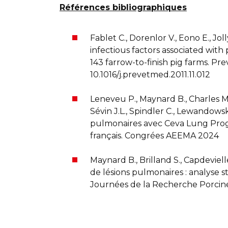
Références bibliographiques
Fablet C., Dorenlor V., Eono E., Joll
infectious factors associated wit
143 farrow-to-finish pig farms. Pre
10.1016/j.prevetmed.2011.11.012
Leneveu P., Maynard B., Charles M.,
Sévin J.L., Spindler C., Lewandowsk
pulmonaires avec Ceva Lung Prog
français. Congrées AEEMA 2024
Maynard B., Brilland S., Capdevielle
de lésions pulmonaires : analyse s
Journées de la Recherche Porcine