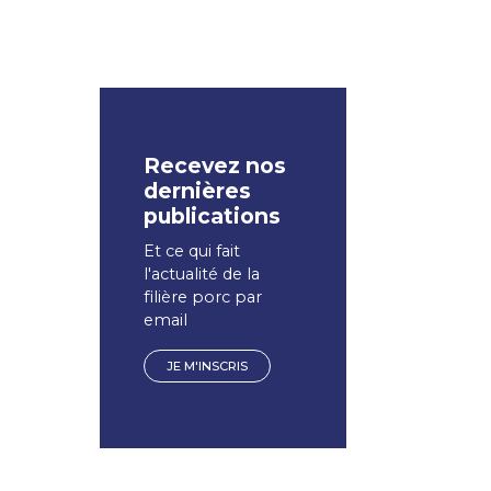
Recevez nos
dernières
publications
Et ce qui fait
l'actualité de la
filière porc par
email
JE M'INSCRIS