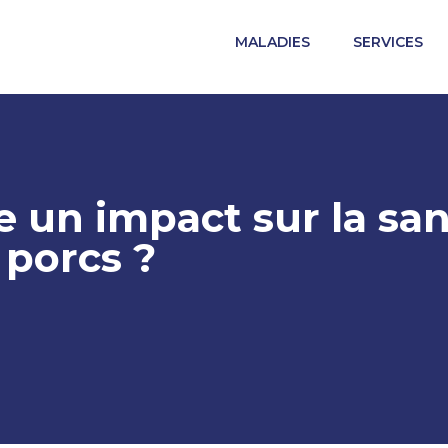
MALADIES
SERVICES
un autre site du groupe. Les contraintes réglementaires 
fournies sur le site dans lequel vous entrez peuvent ne p
le un impact sur la sa
 porcs ?