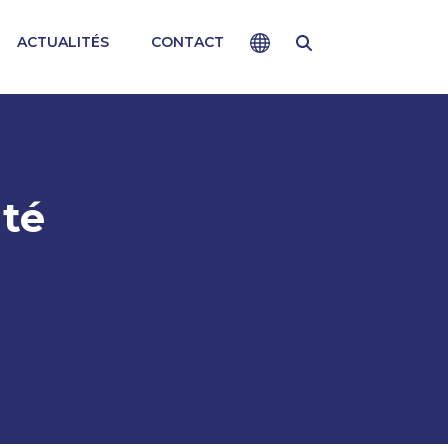
ACTUALITÉS
CONTACT
CLOSE
et les pratiques médicales varient d'un pays
as être adaptées à une utilisation dans votre
nté