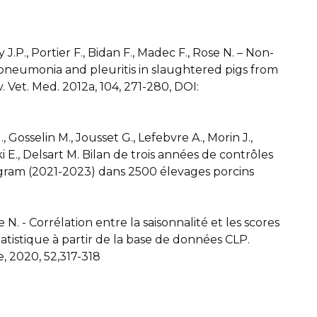
y J.P., Portier F., Bidan F., Madec F., Rose N. – Non-
h pneumonia and pleuritis in slaughtered pigs from
v. Vet. Med. 2012a, 104, 271-280, DOI:
 Gosselin M., Jousset G., Lefebvre A., Morin J.,
i E., Delsart M. Bilan de trois années de contrôles
ram (2021-2023) dans 2500 élevages porcins
 N. - Corrélation entre la saisonnalité et les scores
tatistique à partir de la base de données CLP.
, 2020, 52,317-318