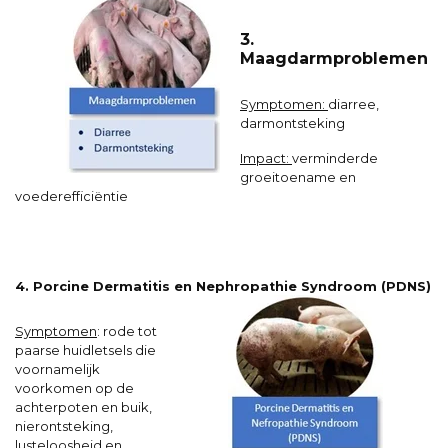
3.
Maagdarmproblemen
Symptomen:
diarree,
darmontsteking
Impact:
verminderde
groeitoename en
voederefficiëntie
4
.
Porcine Dermatitis en Nephropathie Syndroom (PDNS)
Symptomen
:
rode tot
paarse huidletsels die
voornamelijk
voorkomen op de
achterpoten en buik,
nierontsteking,
lusteloosheid en