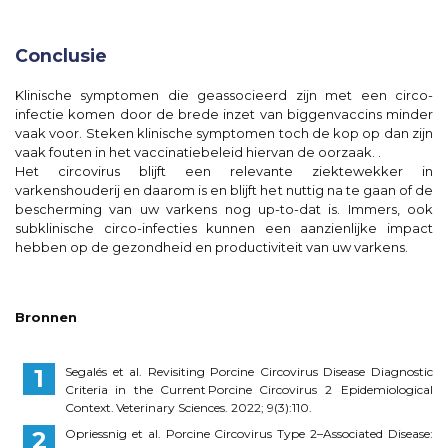
Conclusie
Klinische symptomen die geassocieerd zijn met een circo-
infectie komen door de brede inzet van biggenvaccins minder
vaak voor. Steken klinische symptomen toch de kop op dan zijn
vaak fouten in het vaccinatiebeleid hiervan de oorzaak. .
Het circovirus blijft een relevante ziektewekker in
varkenshouderij en daarom is en blijft het nuttig na te gaan of de
bescherming van uw varkens nog up-to-dat is. Immers, ook
subklinische circo-infecties kunnen een aanzienlijke impact
hebben op de gezondheid en productiviteit van uw varkens.
Bronnen
Segalés et al. Revisiting Porcine Circovirus Disease Diagnostic
Criteria in the Current Porcine Circovirus 2 Epidemiological
Context. Veterinary Sciences. 2022; 9(3):110.
Opriessnig et al. Porcine Circovirus Type 2–Associated Disease: