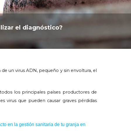
izar el diagnóstico?
a de un virus ADN, pequeño y sin envoltura, el
 todos los principales países productores de
les virus que pueden causar graves pérdidas
to en la gestión sanitaria de tu granja en