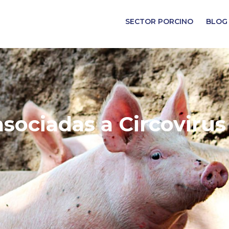
SECTOR PORCINO
BLOG
acceder a otro sitio del grupo. Las restricciones reglamen
 proporcionada en el sitio en el que ingresa puede no se
ociadas a Circovirus