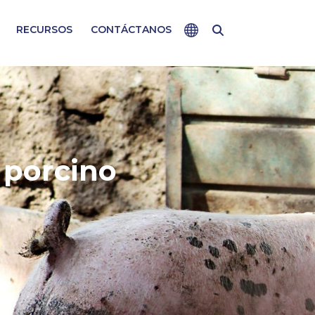
RECURSOS
CONTÁCTANOS
CLOSE
tarias y las prácticas médicas varían de un
r adecuada para su uso en su país.
 porcino