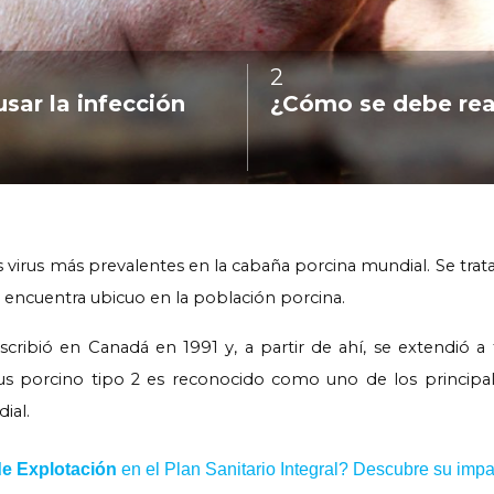
2
:
ar la infección
¿Cómo se debe real
s virus más prevalentes en la cabaña porcina mundial. Se trat
e encuentra ubicuo en la población porcina.
escribió en Canadá en 1991 y, a partir de ahí, se extendió a
us porcino tipo 2 es reconocido como uno de los principa
ial.
de Explotación
en el Plan Sanitario Integral? Descubre su impac